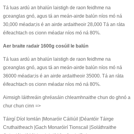
Tá luas ardú an bhalún laistigh de raon feidhme na
gceanglas gnó, agus tá an meán-airde balún níos mó ná
30,000 méadar;is é an airde ardaitheoir 28,000 Tá an ráta
éifeachtach os cionn méadar níos mó ná 80%.
Aer braite radair 1600g cosúil le balún
Tá luas ardú an bhalún laistigh de raon feidhme na
gceanglas gnó, agus tá an meán-airde balún níos mó ná
36000 méadar;is é an airde ardaitheoir 35000. Tá an ráta
éifeachtach os cionn méadar níos mó ná 80%.
Aimsigh láithreáin ghréasáin chleamhnaithe chun do ghnó a
chur chun cinn =>
Táirgí Díol Iomlán |Monaróir Cáiliúil |Déantóir Táirge
Cruthaitheach |Gach Monaróirí Tionscail |Soláthraithe