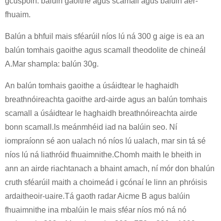
gcuspóirí: balúin gaoithe agus scamall agus balúin aer-
fhuaim.
Balún a bhfuil mais sféarúil níos lú ná 300 g aige is ea an
balún tomhais gaoithe agus scamall theodolite de chineál
A.Mar shampla: balún 30g.
An balún tomhais gaoithe a úsáidtear le haghaidh
breathnóireachta gaoithe ard-airde agus an balún tomhais
scamall a úsáidtear le haghaidh breathnóireachta airde
bonn scamall.Is meánmhéid iad na balúin seo. Ní
iompraíonn sé aon ualach nó níos lú ualach, mar sin tá sé
níos lú ná liathróid fhuaimnithe.Chomh maith le bheith in
ann an airde riachtanach a bhaint amach, ní mór don bhalún
cruth sféarúil maith a choimeád i gcónaí le linn an phróisis
ardaitheoir-uaire.Tá gaoth radar Aicme B agus balúin
fhuaimnithe ina mbalúin le mais sféar níos mó ná nó