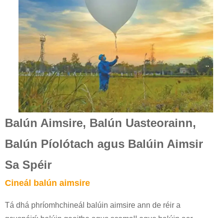
Balún Aimsire, Balún Uasteorainn,
Balún Píolótach agus Balúin Aimsir
Sa Spéir
Cineál balún aimsire
Tá dhá phríomhchineál balúin aimsire ann de réir a