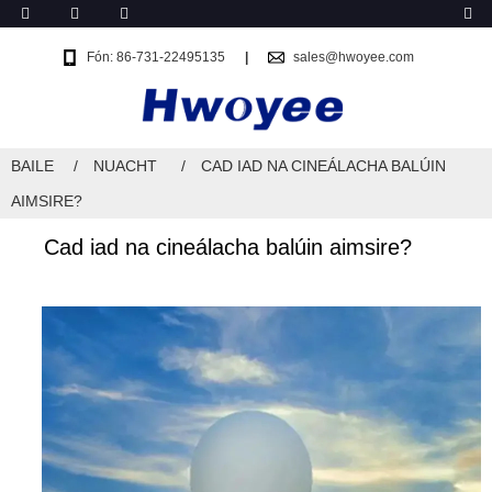
Fón: 86-731-22495135
sales@hwoyee.com
BAILE
NUACHT
CAD IAD NA CINEÁLACHA BALÚIN
AIMSIRE?
Cad iad na cineálacha balúin aimsire?