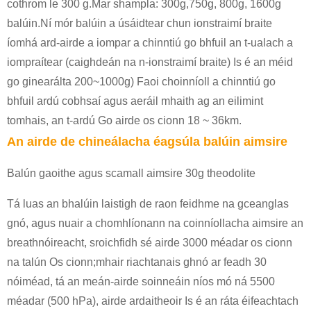
cothrom le 300 g.Mar shampla: 300g,750g, 800g, 1600g
balúin.Ní mór balúin a úsáidtear chun ionstraimí braite
íomhá ard-airde a iompar a chinntiú go bhfuil an t-ualach a
iompraítear (caighdeán na n-ionstraimí braite) Is é an méid
go ginearálta 200~1000g) Faoi choinníoll a chinntiú go
bhfuil ardú cobhsaí agus aeráil mhaith ag an eilimint
tomhais, an t-ardú Go airde os cionn 18 ~ 36km.
An airde de chineálacha éagsúla balúin aimsire
Balún gaoithe agus scamall aimsire 30g theodolite
Tá luas an bhalúin laistigh de raon feidhme na gceanglas
gnó, agus nuair a chomhlíonann na coinníollacha aimsire an
breathnóireacht, sroichfidh sé airde 3000 méadar os cionn
na talún Os cionn;mhair riachtanais ghnó ar feadh 30
nóiméad, tá an meán-airde soinneáin níos mó ná 5500
méadar (500 hPa), airde ardaitheoir Is é an ráta éifeachtach