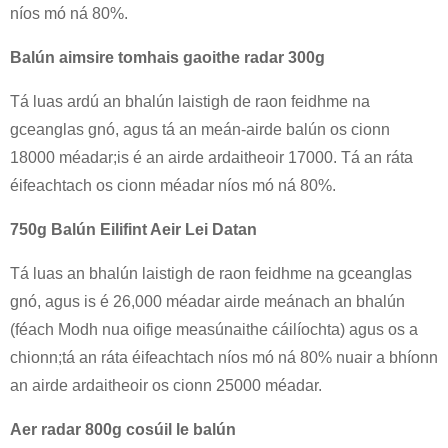
níos mó ná 80%.
Balún aimsire tomhais gaoithe radar 300g
Tá luas ardú an bhalún laistigh de raon feidhme na
gceanglas gnó, agus tá an meán-airde balún os cionn
18000 méadar;is é an airde ardaitheoir 17000. Tá an ráta
éifeachtach os cionn méadar níos mó ná 80%.
750g Balún Eilifint Aeir Lei Datan
Tá luas an bhalún laistigh de raon feidhme na gceanglas
gnó, agus is é 26,000 méadar airde meánach an bhalún
(féach Modh nua oifige measúnaithe cáilíochta) agus os a
chionn;tá an ráta éifeachtach níos mó ná 80% nuair a bhíonn
an airde ardaitheoir os cionn 25000 méadar.
Aer radar 800g cosúil le balún