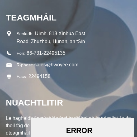
TEAGMHÁIL
Uimh. 818 Xinhua East
Seoladh:
Road, Zhuzhou, Hunan, an tSín
86-731-22495135
Fón:
sales@hwoyee.com
R-phost:
22494158
Facs:
NUACHTLITIR
Le haghaidh fiosrúcháin faoi ár dtáirgí nó ár pricelist, le do
thoil fág do r-phost chugainn agus beidh muid i
dteagmháil laistigh de 24 uair an chloig.