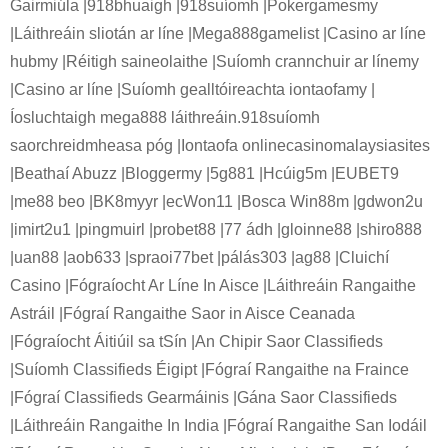
Gairmiúla |918bhuaigh |918suíomh |Pokergamesmy
|Láithreáin sliotán ar líne |Mega888gamelist |Casino ar líne
hubmy |Réitigh saineolaithe |Suíomh crannchuir ar línemy
|Casino ar líne |Suíomh gealltóireachta iontaofamy |
Íosluchtaigh mega888 láithreáin.918suíomh
saorchreidmheasa póg |Iontaofa onlinecasinomalaysiasites
|Beathaí Abuzz |Bloggermy |5g881 |Hcúig5m |EUBET9
|me88 beo |BK8myyr |ecWon11 |Bosca Win88m |gdwon2u
|imirt2u1 |pingmuirl |probet88 |77 ádh |gloinne88 |shiro888
|uan88 |aob633 |spraoi77bet |pálás303 |ag88 |Cluichí
Casino |Fógraíocht Ar Líne In Aisce |Láithreáin Rangaithe
Astráil |Fógraí Rangaithe Saor in Aisce Ceanada
|Fógraíocht Áitiúil sa tSín |An Chipir Saor Classifieds
|Suíomh Classifieds Éigipt |Fógraí Rangaithe na Fraince
|Fógraí Classifieds Gearmáinis |Gána Saor Classifieds
|Láithreáin Rangaithe In India |Fógraí Rangaithe San Iodáil