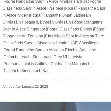
|Fógraí Rangaithe Saor in Aisce Mhalaeisia |Post Fógraí
Classifieds Saor in Aisce i Neipeal |Fógraí Rangaithe Saor
in Aisce Nigéir |Fógraí Rangaithe Oman Láithreáin
Ghréasáin Postála |Láithreán Gréasáin Fógraí Rangaithe
Saor in Aisce Singeapór |Fógraí Classifieds Eilvéis |Fógraí
Rangaithe An Téalainn |Classifieds Saor in Aisce sa Tuirc
|Classifieds Saor in Aisce san Úcráin |UAE Classifieds
|Fógraí Rangaithe Saor in Aisce na Ríochta Aontaithe
|Gníomhaireacht Sinsearach Grey Mhalaeisia
|Pearsantachtaí is Cáiliúla |Cuideachta Margaíochta
Digiteach |Sinsearach Bán
Am postála: Lúnasa-22-2023